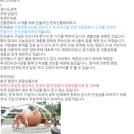
베스트관광지
>
경기도권역
주변 관광지
한국민속촌
전통문화의 소개를 위해 만들어진 한국전통테마파크
민속촌은
민족문화자원을 보존하고 내 외국인을 위한 전통문화의 소개를 위하여
만들어진 한국전통테마파크
입니다.
민속촌의 구성은 조선시대 후기의 한 시기를 택하여 당시의 생활상을 재현한 것입니다.
특히 당대의 사농공상의 계층별 문화와 무속신앙 세시풍속 등을 재현 전시 하였습니다.
또 지방별로 특색을 갖춘 농가,민가,관가,관아,서원,한약방,서당,대장간,누정,저잣거리
등을 비롯하여 99칸 양반주택 대토호가도 재현되어있고,유기공방 등 전통공방을
생동감 있게 재현하고 있습니다.
공연행사가 절기 별로 행하여지고 있고,야외에서 재현전시하기 어려운 부분은
옥내민속전시관을 통해 민속생활 전반을 재현해 놓았습니다. 장터에 이르면 증편,
인절미,빈대떡,파전 같은 우리 고유의 먹거리를 맛 볼 수 있습니다.
파주DMZ
휴전 현장이 관광상품으로
세계의 유일한 분단국인 한국의 휴전 현장이 관광상품으로 된 곳
으로
외국 관광객의 경우 호기심을 많이 갖고 찾는 곳입니다.
특히, 한국 투자 기업이나 외국의 공무 단체에게 한국의 군사적 안정성을 보여주기 위해
국내 기업 단체에서 초청하여 많이 보여주는 관광지입니다.