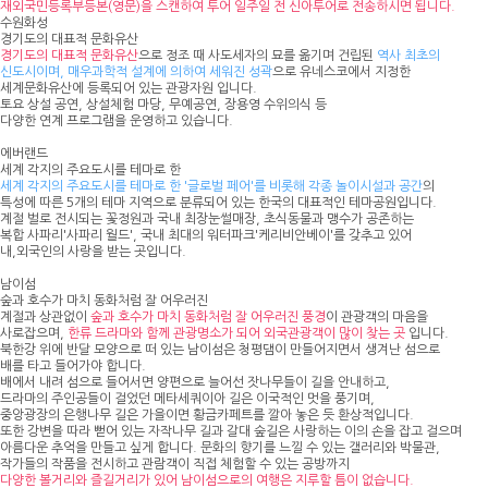
재외국민등록부등본(영문)을 스캔하여 투어 일주일 전 신아투어로 전송하시면 됩니다.
수원화성
경기도의 대표적 문화유산
경기도의 대표적 문화유산
으로 정조 때 사도세자의 묘를 옮기며 건립된
역사 최초의
신도시이며, 매우과학적 설계에 의하여 세워진 성곽
으로 유네스코에서 지정한
세계문화유산에 등록되어 있는 관광자원 입니다.
토요 상설 공연, 상설체험 마당, 무예공연, 장용영 수위의식 등
다양한 연계 프로그램을 운영하고 있습니다.
에버랜드
세계 각지의 주요도시를 테마로 한
세계 각지의 주요도시를 테마로 한 '글로벌 페어'를 비롯해 각종 놀이시설과 공간
의
특성에 따른 5개의 테마 지역으로 분류되어 있는 한국의 대표적인 테마공원입니다.
계절 벌로 전시되는 꽃정원과 국내 최장눈썰매장, 초식동물과 맹수가 공존하는
복합 사파리'사파리 월드', 국내 최대의 워터파크'케리비안베이'를 갖추고 있어
내,외국인의 사랑을 받는 곳입니다.
남이섬
숲과 호수가 마치 동화처럼 잘 어우러진
계절과 상관없이
숲과 호수가 마치 동화처럼 잘 어우러진 풍경
이 관광객의 마음을
사로잡으며,
한류 드라마와 함께 관광명소가 되어 외국관광객이 많이 찾는 곳
입니다.
북한강 위에 반달 모양으로 떠 있는 남이섬은 청평댐이 만들어지면서 생겨난 섬으로
배를 타고 들어가야 합니다.
배에서 내려 섬으로 들어서면 양편으로 늘어선 잣나무들이 길을 안내하고,
드라마의 주인공들이 걸었던 메타세쿼이아 길은 이국적인 멋을 풍기며,
중앙광장의 은행나무 길은 가을이면 황금카페트를 깔아 놓은 듯 환상적입니다.
또한 강변을 따라 뻗어 있는 자작나무 길과 갈대 숲길은 사랑하는 이의 손을 잡고 걸으며
아름다운 추억을 만들고 싶게 합니다. 문화의 향기를 느낄 수 있는 갤러리와 박물관,
작가들의 작품을 전시하고 관람객이 직접 체험할 수 있는 공방까지
다양한 볼거리와 즐길거리가 있어 남이섬으로의 여행은 지루할 틈이 없습니다.