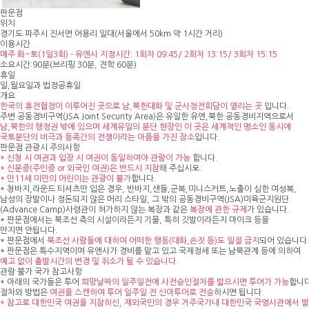
판문점
위치
경기도 파주시 진서면 어용리 일대(서울에서 50km 약 1시간 거리)
이용시간
매주 화~토(1일3회) - 유엔사 지정시간: 1회차 09:45/ 2회차 13:15/ 3회차 15:15
소요시간:90분(브리핑 30분, 견학 60분)
휴일
일,월요일과 법정공휴일
개요
한국의 휴전협정이 이루어진 곳으로 남,북한대화 및 군사정전회담이 열리는 곳
입니다.
주변 공동경비구역(JSA Joint Security Area)은 유일한 유엔,북한 공동경비지역으로서
남,북한의 행정권 밖에 있으며 세계유일의 분단 현장인 이 곳은 세계적인 명소인 동시에
국토분단의 비극과 동족간의 전쟁이라는 아픔을 가진 장소
입니다.
판문점 관광시 주의사항
* 신청 시 여권과 입장 시 여권이 동일하여야 관람이 가능
합니다.
* 신분증(주민증 or 외국인 여권)은 반드시 지참
해 주십시오.
* 만11세 미만의 어린이는 관광이 불가
합니다.
* 청바지,라운드 티셔츠만 입은 경우, 반바지,샌들,군복,미니스커트,노출이 심한 여성복,
남성의 장발이나 정돈되지 않은 머리 스타일, 그 밖의 공동경비구역(JSA)미육군지원단
(Advance Camp)사령관이 허가하지 않는 복장과 같은
복장에 관한 규제
가 있습니다.
* 판문점에서는 북조선 측의 시설이라든지 기물, 특히 깃발이라든지 마이크 등을
만지면 안됩니다.
* 판문점에서
북조선 사람들에 대하여 어떠한 행동(대화,손짓 등)도 일절 금지
되어 있습니다
* 판문점은 특수지역이며 유엔사가 경비를 맡고 있고 국제정세 또는 남북관계 등에 의하여
예고 없이 출발시간의 변경 및 취소가 될 수 있습니다.
관람 불가 국가 참고사항
* 아래의 국가들은 투어
희망날짜의 일주일전에 사전승인절차를 밟으시면 투어가 가능
합니다
절차와 방법은
여권을 스캔하여 투어 일주일 전 신아투어로 전송
하시면 됩니다.
* 참고로 대한민국 여권을 지참하신, 재외국민의 경우 거주국가내 대한민국 국영사관에서 