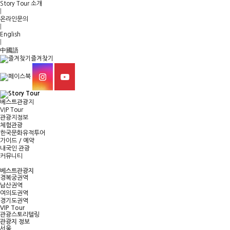
Story Tour 소개
|
온라인문의
|
English
|
中國語
즐겨찾기
베스트관광지
VIP Tour
관광지정보
체험관광
한국문화유적투어
가이드 / 예약
내국인 관광
커뮤니티
베스트관광지
경복궁권역
남산권역
여의도권역
경기도권역
VIP Tour
관광스토리텔링
관광지 정보
서울