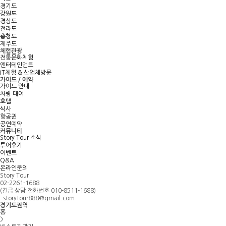
경기도
강원도
경상도
전라도
충청도
제주도
체험관광
전통문화체험
엔터테인먼트
IT체험 & 산업체방문
가이드 / 예약
가이드 안내
차량 대여
호텔
식사
항공권
공연예약
커뮤니티
Story Tour 소식
투어후기
이벤트
Q&A
온라인문의
Story Tour
02-2261-1688
(긴급 상담 전화번호 010-8511-1688)
storytour888@gmail.com
경기도권역
홈
>