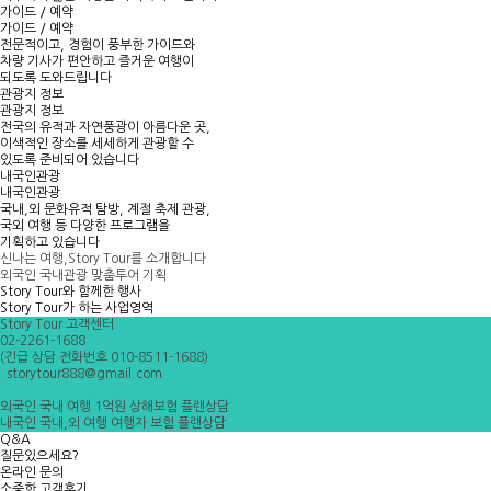
가이드 / 예약
가이드 / 예약
전문적이고, 경험이 풍부한 가이드와
차량 기사가 편안하고 즐거운 여행이
되도록 도와드립니다
관광지 정보
관광지 정보
전국의 유적과 자연풍광이 아름다운 곳,
이색적인 장소를 세세하게 관광할 수
있도록 준비되어 있습니다
내국인관광
내국인관광
국내,외 문화유적 탐방, 계절 축제 관광,
국외 여행 등 다양한 프로그램을
기획하고 있습니다
신나는 여행,
Story Tour
를 소개합니다
외국인 국내관광 맞춤투어 기획
Story Tour와 함께한 행사
Story Tour가 하는 사업영역
Story Tour 고객센터
02-2261-1688
(긴급 상담 전화번호 010-8511-1688)
storytour888@gmail.com
외국인 국내 여행 1억원 상해보험 플랜상담
내국인 국내,외 여행 여행자 보험 플랜상담
Q&A
질문있으세요?
온라인 문의
소중한 고객후기