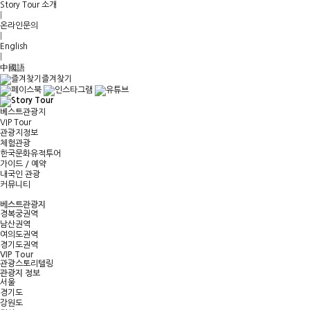
Story Tour 소개
|
온라인문의
|
English
|
中國語
즐겨찾기
베스트관광지
VIP Tour
관광지정보
체험관광
한국문화유적투어
가이드 / 예약
내국인 관광
커뮤니티
베스트관광지
경복궁권역
남산권역
여의도권역
경기도권역
VIP Tour
관광스토리텔링
관광지 정보
서울
경기도
강원도