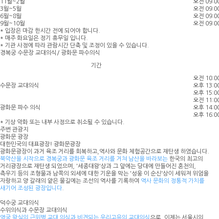
11월~2월
오전 09:0
3월~5월
오전 09:0
6월~8월
오전 09:0
9월~10월
오전 09:0
* 입장은 마감 한시간 전에 되어야 합니다.
*
매주 화요일은 정기 휴무
일 입니다.
* 기관 사정에 따라 관람시간 단축 및 조정이 있을 수 있습니다.
경복궁 수문장 교대의식/ 광화문 파수의식
기간
오전 10:0
수문장 교대의식
오후 13:0
오후 15:0
오전 11:0
광화문 파수 의식
오후 14:0
오후 16:0
* 기상 악화 또는 내부 사정으로 취소될 수 있습니다.
주변 관광지
광화문 광장
대한민국의 대표광장! 광화문광장
광화문광장이 과거 육조 거리를 회복하고,역사와 문화 체험공간으로 재탄생 하였습니다.
북악산을 시작으로 경복궁과 광화문 육조 거리를 거쳐 남산을 바라보는
한국의 최고의
거리광장으로 재탄생 되었으며, '세종대왕'상과 그 앞에는 당대에 만들어진 혼천의,
측우기 등의 조형물과 남쪽의 외세에 대한 기운을 막는 '성웅 이 순신'상이 세워져 위엄을
자랑하고 양 갈래의 얕은 물길에는 조선의 역사를 기록하여
역사 문화의 정통적 가치를
새기어 조성된 광장입니다
.
덕수궁 교대의식
수위의식과 수문장 교대의식
영국 왕실의 근위병 교대 의식과 비견되는 우리고유의 교대의식
으로, 이제는 서울시의