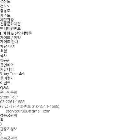
경상도
전라도
충청도
제주도
체험관광
전통문화체험
엔터테인먼트
IT체험 & 산업체방문
가이드 / 예약
가이드 안내
차량 대여
호텔
식사
항공권
공연예약
커뮤니티
Story Tour 소식
투어후기
이벤트
Q&A
온라인문의
Story Tour
02-2261-1688
(긴급 상담 전화번호 010-8511-1688)
storytour888@gmail.com
경복궁권역
홈
>
관광지정보
>
경복궁권역